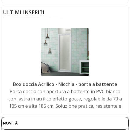
ULTIMI INSERITI
Box doccia Acrilico - Nicchia - porta a battente
Porta doccia con apertura a battente in PVC bianco
con lastra in acrilico effetto gocce, regolabile da 70 a
105 cm e alta 185 cm. Soluzione pratica, resistente e
facile da pulire, ideale per rinnovare il bagno con
funzionalità e stile.
€ 182,00
sconto 5%
NOVITÀ
€
172,90
(iva compresa)