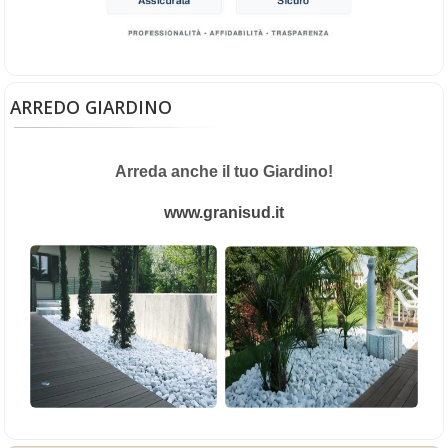
Box doccia Acrilico - Nicchia - porta scorrevole
Porta doccia in PVC bianco con lastra in acrilico effetto
gocce, regolabile da 80 a 120 cm e alta 185 cm.
ARREDO GIARDINO
Soluzione pratica, resistente e facile da pulire, ideale
per rinnovare il bagno con funzionalità e stile.
Arreda anche il tuo Giardino!
€ 122,00
sconto 6%
www.granisud.it
€
114,68
(iva compresa)