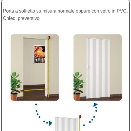
Porta a soffietto su misura normale oppure con vetro in PVC.
Chiedi preventivo!
Box doccia Acrilico - Nicchia - porta a saloon
Porta doccia in PVC bianco con lastra in acrilico effetto
gocce, regolabile da 70 a 105 cm e alta 185 cm.
Soluzione pratica, resistente e facile da pulire, ideale
per rinnovare il bagno con funzionalità e stile.