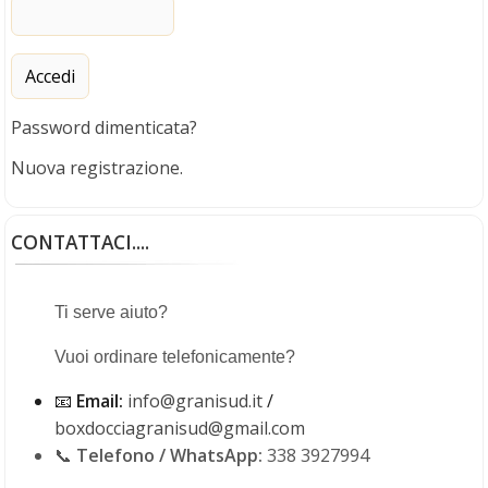
Password dimenticata?
Nuova registrazione.
CONTATTACI....
Ti serve aiuto?
Porta a soffietto in PVC - Kit Serratura
H 214 cm x L 83 cm
Vuoi ordinare telefonicamente?
€
89,00
(iva compresa)
📧
Email:
info@granisud.it
/
boxdocciagranisud@gmail.com
📞
Telefono / WhatsApp:
338 3927994