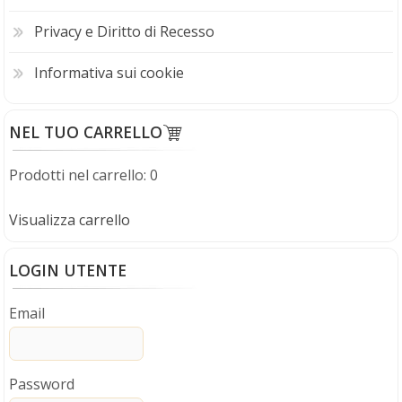
Privacy e Diritto di Recesso
Informativa sui cookie
NEL TUO CARRELLO
Prodotti nel carrello: 0
Visualizza carrello
LOGIN UTENTE
Porta a soffietto con vetro in PVC - Kit Serratura
Email
H 214 cm x L 83 cm
€
110,00
(iva compresa)
Password