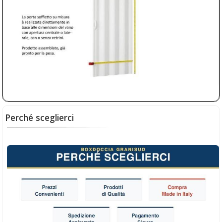
€ 199,00
sconto 5%
€
189,05
(iva compresa)
Perché sceglierci