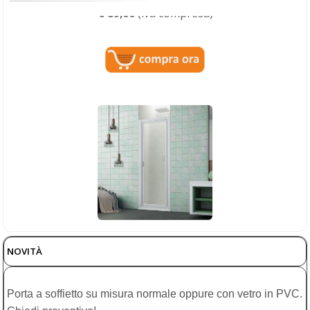
Box doccia Acrilico - Nicchia - porta a battente
Porta doccia con apertura a battente in PVC bianco
con lastra in acrilico effetto gocce, regolabile da 70 a
NOVITÀ
105 cm e alta 185 cm. Soluzione pratica, resistente e
facile da pulire, ideale per rinnovare il bagno con
Porta a soffietto su misura normale oppure con vetro in PVC.
funzionalità e stile.