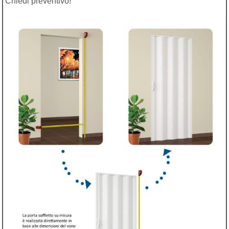
Chiedi preventivo!
€ 182,00
sconto 5%
€
172,90
(iva compresa)
Box doccia Acrilico - Nicchia - porta a saloon
Porta doccia in PVC bianco con lastra in acrilico effetto
gocce, regolabile da 70 a 105 cm e alta 185 cm.