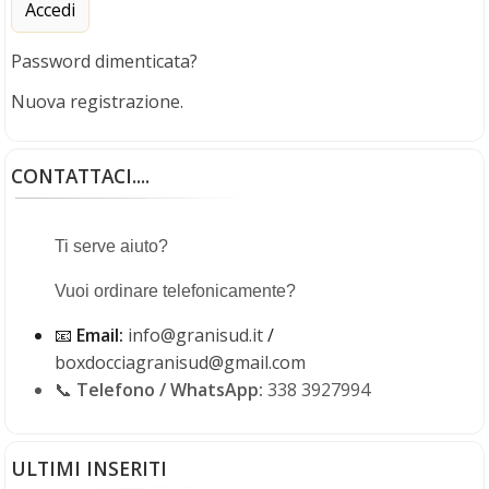
€
110,00
(iva compresa)
Password dimenticata?
Nuova registrazione.
CONTATTACI....
Ti serve aiuto?
Vuoi ordinare telefonicamente?
📧
Email:
info@granisud.it
/
boxdocciagranisud@gmail.com
Porta a soffietto in PVC - Kit Serratura
📞
Telefono / WhatsApp:
338 3927994
H 214 cm x L 83 cm
€
89,00
(iva compresa)
ULTIMI INSERITI