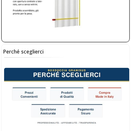
Soluzione pratica, resistente e facile da pulire, ideale
per rinnovare il bagno con funzionalità e stile.
€ 199,00
sconto 5%
€
189,05
(iva compresa)
Perché sceglierci